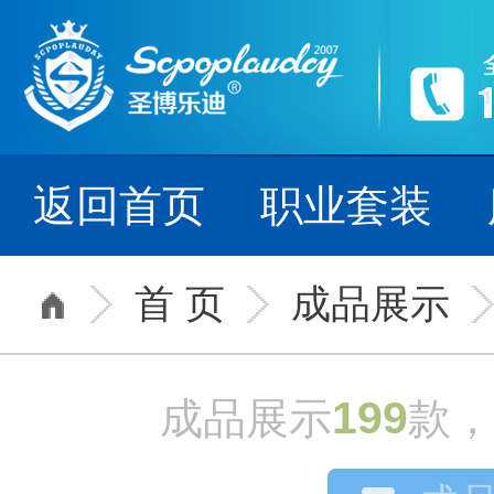
源启2007年,
--- 细节铸就品牌，
返回首页
职业套装
首 页
成品展示
199
成品展示
款，