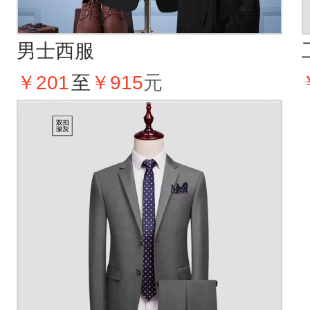
男士西服
￥201
至
￥915
元