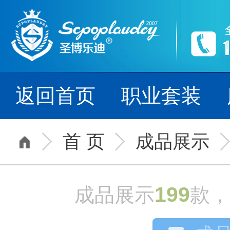
源启2007年,
--- 细节铸就品牌，
返回首页
职业套装
首 页
成品展示
199
成品展示
款，